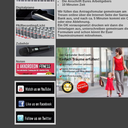
Die Anschrift Eures Arbeitgebers
10 Minuten Zeit
Digitalpiano
Wir füllen das Antragsfomular gemeinsam am
Tresen online über die Internet-Seite der Sant
Bank aus, und nach ca. 5 Minuten kommt ein 
oder eine Ablehnung.
Ein OK vorausgesetzt drucken wir dann die
PA/Recording/Licht
Unterlagen aus, unterschreiben gemeinsam di
Formulare und schon könnt Ihr Euer
Trauminstrument mitnehmen.
Zubehör
Wunschinstrument gleich mitnehmen
Noten